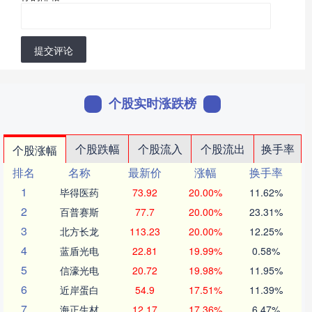
提交评论
个股实时涨跌榜
个股跌幅
个股流入
个股流出
换手率
个股涨幅
排名
名称
最新价
涨幅
换手率
1
毕得医药
73.92
20.00%
11.62%
2
百普赛斯
77.7
20.00%
23.31%
3
北方长龙
113.23
20.00%
12.25%
4
蓝盾光电
22.81
19.99%
0.58%
5
信濠光电
20.72
19.98%
11.95%
6
近岸蛋白
54.9
17.51%
11.39%
7
海正生材
12.17
17.36%
6.47%