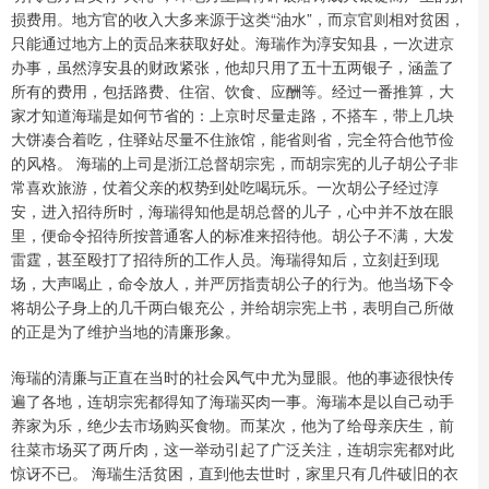
损费用。地方官的收入大多来源于这类“油水”，而京官则相对贫困，
只能通过地方上的贡品来获取好处。海瑞作为淳安知县，一次进京
办事，虽然淳安县的财政紧张，他却只用了五十五两银子，涵盖了
所有的费用，包括路费、住宿、饮食、应酬等。经过一番推算，大
家才知道海瑞是如何节省的：上京时尽量走路，不搭车，带上几块
大饼凑合着吃，住驿站尽量不住旅馆，能省则省，完全符合他节俭
的风格。 海瑞的上司是浙江总督胡宗宪，而胡宗宪的儿子胡公子非
常喜欢旅游，仗着父亲的权势到处吃喝玩乐。一次胡公子经过淳
安，进入招待所时，海瑞得知他是胡总督的儿子，心中并不放在眼
里，便命令招待所按普通客人的标准来招待他。胡公子不满，大发
雷霆，甚至殴打了招待所的工作人员。海瑞得知后，立刻赶到现
场，大声喝止，命令放人，并严厉指责胡公子的行为。他当场下令
将胡公子身上的几千两白银充公，并给胡宗宪上书，表明自己所做
的正是为了维护当地的清廉形象。
海瑞的清廉与正直在当时的社会风气中尤为显眼。他的事迹很快传
遍了各地，连胡宗宪都得知了海瑞买肉一事。海瑞本是以自己动手
养家为乐，绝少去市场购买食物。而某次，他为了给母亲庆生，前
往菜市场买了两斤肉，这一举动引起了广泛关注，连胡宗宪都对此
惊讶不已。 海瑞生活贫困，直到他去世时，家里只有几件破旧的衣