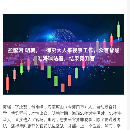
海瑞，字汝贤，号刚峰，海南琼山（今海口市）人。自幼勤奋好
学，博览群书，才情出众。明朝时期，海瑞28岁才中秀才，35岁中
举人，直接进入了官场。那时，想要当官并非易事，除了要通过考
试，还得等到吏部的官员职位空缺，才能排上一个位置。然而，幸