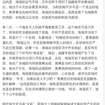
运的是，海瑞的运气不错，五年后终于得到了福建南平的教谕职
位，相当于今天的县教育局局长。 当时的南平并不是一个发达的地
方，教育事业也相对滞后，海瑞担任教谕后，虽然改善了当地教育
的局面，但他真正出名的，却是因为他的刚直与倔强。
有一次，一个御史大人到南平视察教育工作，这个御史可是大官
了，所有的官员都纷纷跪下迎接。不同于其他官员，海瑞并没有下
跪，而是行了一个长揖，礼貌地说：“到御史所在的衙门，要遵循部
属礼仪。”海瑞认为，学堂是教师教书育人的地方，应该保持庄严，
不必过度屈膝。此事一出，海瑞在当地官员中声名鹊起，甚至有官
员给他起了个外号叫“海笔架”。 随后，福建学政对海瑞产生了兴
趣，并推荐他升任浙江淳安县知县，从此，海瑞开始了他的清官生
涯。他在广东揭阳与同僚黄爽会面，黄爽是当时江西邵武府的同
知，相当于厅长。海瑞到达揭阳时，黄爽热情地招待他，摆了一桌
丰盛的酒席。海瑞看到如此奢华的招待，心生疑虑，便开玩笑地对
黄爽说：“年兄，你最近收入不少吧？”黄爽意识到海瑞是在提醒他，
急忙解释：“这鸡是我自己养的，鳗鱼是我在附近的水塘抓的，蔬菜
也是自家种的，完全没有挪用公家的一分钱。”听后，海瑞笑了，放
下了心中的疑虑。
明代地方官员有“火耗”，即地方上因将碎银熔铸成大银锭而产生的折