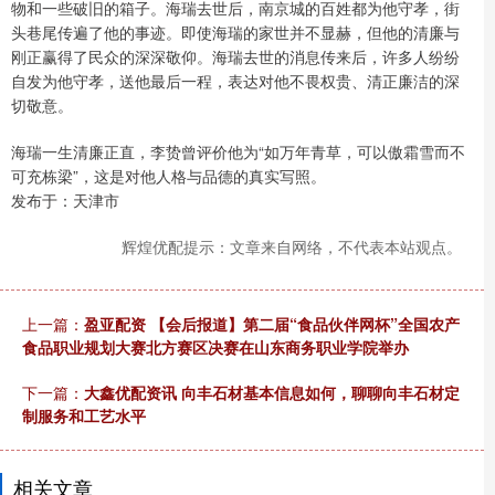
物和一些破旧的箱子。海瑞去世后，南京城的百姓都为他守孝，街
头巷尾传遍了他的事迹。即使海瑞的家世并不显赫，但他的清廉与
刚正赢得了民众的深深敬仰。海瑞去世的消息传来后，许多人纷纷
自发为他守孝，送他最后一程，表达对他不畏权贵、清正廉洁的深
切敬意。
海瑞一生清廉正直，李贽曾评价他为“如万年青草，可以傲霜雪而不
可充栋梁”，这是对他人格与品德的真实写照。
发布于：天津市
辉煌优配提示：文章来自网络，不代表本站观点。
上一篇：
盈亚配资 【会后报道】第二届“食品伙伴网杯”全国农产
食品职业规划大赛北方赛区决赛在山东商务职业学院举办
下一篇：
大鑫优配资讯 向丰石材基本信息如何，聊聊向丰石材定
制服务和工艺水平
相关文章