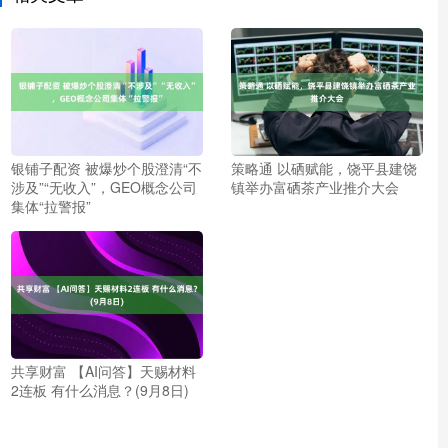
银铺子配资 被爆炒个股澄清“不
策略通 以硒赋能，饶平县建饶
涉及”“无收入”，GEO概念公司
镇举办富硒茶产业推介大会
集体“拉警报”
共享财富 【AI问答】天赐材料
2连板 有什么消息？(9月8日)