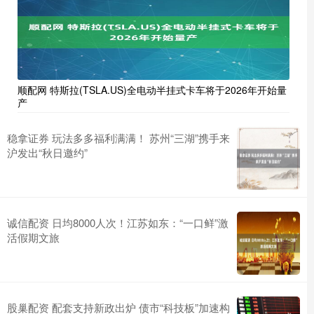
顺配网 特斯拉(TSLA.US)全电动半挂式卡车将于2026年开始量
产
稳拿证券 玩法多多福利满满！ 苏州“三湖”携手来
沪发出“秋日邀约”
诚信配资 日均8000人次！江苏如东：“一口鲜”激
活假期文旅
股巢配资 配套支持新政出炉 债市“科技板”加速构