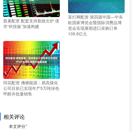
富灯网配资 第四届中国—中东
股巢配资 配套支持新政出炉 债
欧国家博览会暨国际消费品博
市“科技板”加速构建
览会实现展期进口采购订单
109.8亿元
同花配资 佛燃能源：易高煤化
公司目前已实现年产5万吨绿色
甲醇并批量销售
相关评论
本文评分
*