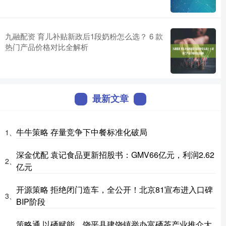
九融配资 育儿补贴新政后1段奶粉怎么选？ 6 款
热门产品价格对比全解析
最新文章
牛牛策略 存量竞争下中餐标准化破局
1、
深金优配 袁记食品更新招股书：GMV66亿元，利润2.62
2、
亿元
开源策略 拒绝闭门造车，全公开！北京81宣布进入口碑
3、
BIP阶段
策略通 以硒赋能，饶平县建饶镇举办富硒茶产业推介大