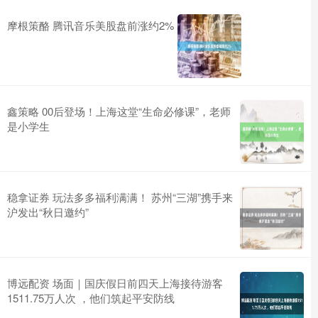
摩根策酪 腾讯音乐美股盘前涨约2%
鑫策略 00后登场！上海这堂“生命必修课”，老师
是小学生
稳拿证券 玩法多多福利满满！ 苏州“三湖”携手来
沪发出“秋日邀约”
博远配资 场面｜国庆假日前四天上海接待游客
1511.75万人次 ，他们筑起平安防线