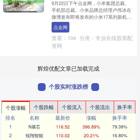
9月22日下午点金网，小米集团总裁、
手机部总裁、小米品牌总经理卢伟冰在
微博发布即将发布的小米17系列新机上
手视频，向大家介绍小米17系列的外观
点金网
和特性。卢伟冰写道....
查看：
194
分类：
专业在线股票配
资网
辉煌优配文章已加载完成
个股实时涨跌榜
个股跌幅
个股流入
个股流出
换手率
个股涨幅
排名
名称
最新价
涨幅
换手率
1
N展芯
116.52
396.89%
79.39%
2
锐翔智能
110.02
20.21%
16.80%