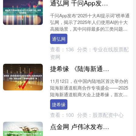
通弘网 千问App发布2025十大AI提示词，股票位列榜首
千问App发布“2025十大AI提示词”榜单通
弘网，揭示了2025年人们使用AI的十大
高频场景，其中问得最多的三类问题为
股票、八字和情感咨询。本次入选的十
通弘网
大高频....
查看：
136
分类：
专业在线股票配
资网
捷希缘 《陆海新通道合作机会清单》在渝首度发布 涉及“渝车出海”“通道精品航线”等
11月12日，在中国内陆地区首次举办的
陆海新通道航商合作专项盛会——2025
陆海新通道航商大会上捷希缘，首次发
布了《陆海新通道合作机会清单》。 \n
捷希缘
陆海新通道....
查看：
100
分类：
股票配资中心
点金网 卢伟冰发布小米17系列新机上手展示：全系直屏+超椭圆曲线大R角设计