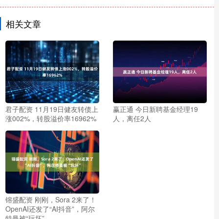
相关文章
君子配资 11月19日健友转债上
赢正通 今日新聘基金经理19
涨002%，转股溢价率16962%
人，离任2人
镕盛配资 刚刚，Sora 2来了！
OpenAI还发了“AI抖音”，阿尔
特曼被“玩坏”