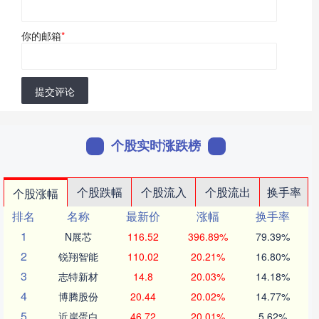
你的邮箱
*
提交评论
个股实时涨跌榜
个股跌幅
个股流入
个股流出
换手率
个股涨幅
排名
名称
最新价
涨幅
换手率
1
N展芯
116.52
396.89%
79.39%
2
锐翔智能
110.02
20.21%
16.80%
3
志特新材
14.8
20.03%
14.18%
4
博腾股份
20.44
20.02%
14.77%
5
近岸蛋白
46.72
20.01%
5.62%