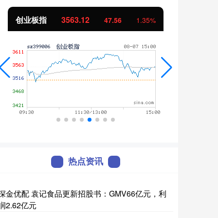
创业板指
3563.12
基金
47.56
1.35%
热点资讯
深金优配 袁记食品更新招股书：GMV66亿元，利
润2.62亿元