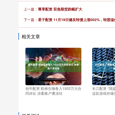
上一篇：
尊享配资 双焦期货跌幅扩大
下一篇：
君子配资 11月19日健友转债上涨002%，转股溢价
相关文章
创牛配资 欧林生物卷入1920万元合
长江配资 “我
同诉讼 涉案账户遭冻结
这款游戏存储