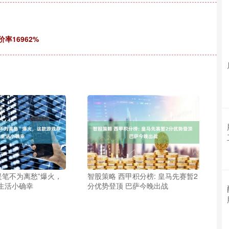
率16962%
提笔不为离愁”爆火，
智股策略 西甲积分榜: 皇马先赛暂2
生活小确幸
分优势登顶 巴萨今晚出战