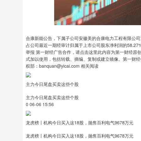
沪深300
4694.44
89
1.42%
43.13
0.93
合康新能公告，下属子公司安徽美的合康电力工程有限公司
占公司最近一期经审计归属于上市公司股东净利润的58.27
举报 第一财经广告合作，请点击这里此内容为第一财经原
式加以使用，包括转载、摘编、复制或建立镜像。第一财经
权部：banquan@yicai.com 相关阅读
主力今日尾盘买卖这些个股
主力今日尾盘买卖这些个股
0 06-06 15:56
龙虎榜丨机构今日买入这18股，抛售百利电气9678万元
龙虎榜丨机构今日买入这18股，抛售百利电气9678万元